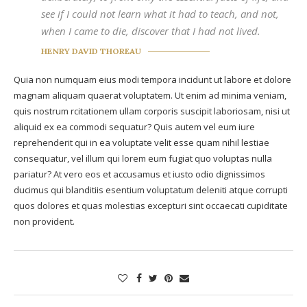
see if I could not learn what it had to teach, and not,
when I came to die, discover that I had not lived.
HENRY DAVID THOREAU
Quia non numquam eius modi tempora incidunt ut labore et dolore
magnam aliquam quaerat voluptatem. Ut enim ad minima veniam,
quis nostrum rcitationem ullam corporis suscipit laboriosam, nisi ut
aliquid ex ea commodi sequatur? Quis autem vel eum iure
reprehenderit qui in ea voluptate velit esse quam nihil lestiae
consequatur, vel illum qui lorem eum fugiat quo voluptas nulla
pariatur? At vero eos et accusamus et iusto odio dignissimos
ducimus qui blanditiis esentium voluptatum deleniti atque corrupti
quos dolores et quas molestias excepturi sint occaecati cupiditate
non provident.