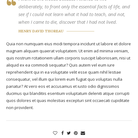
deliberately, to front only the essential facts of life, and
see if I could not learn what it had to teach, and not,
when I came to die, discover that I had not lived.
HENRY DAVID THOREAU
Quia non numquam eius modi tempora incidunt ut labore et dolore
magnam aliquam quaerat voluptatem. Ut enim ad minima veniam,
quis nostrum rcitationem ullam corporis suscipit laboriosam, nisi ut
aliquid ex ea commodi sequatur? Quis autem vel eum iure
reprehenderit qui in ea voluptate velit esse quam nihil lestiae
consequatur, vel illum qui lorem eum fugiat quo voluptas nulla
pariatur? At vero eos et accusamus et iusto odio dignissimos
ducimus qui blanditiis esentium voluptatum deleniti atque corrupti
quos dolores et quas molestias excepturi sint occaecati cupiditate
non provident.