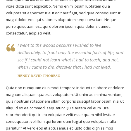
vitae dicta sunt explicabo. Nemo enim ipsam luptatem quia
voluptas sit aspernatur aut odit aut fugit, sed quia consequuntur
magni dolor eos qui ratione voluptatem sequi nesciunt. Neque
porro quisquam est, qui dolorem ipsum quia dolor sit amet,
consectetur, adipisci velit.
I went to the woods because I wished to live
deliberately, to front only the essential facts of life, and
see if I could not learn what it had to teach, and not,
when I came to die, discover that I had not lived.
HENRY DAVID THOREAU
Quia non numquam eius modi tempora incidunt ut labore et dolore
magnam aliquam quaerat voluptatem. Ut enim ad minima veniam,
quis nostrum rcitationem ullam corporis suscipit laboriosam, nisi ut
aliquid ex ea commodi sequatur? Quis autem vel eum iure
reprehenderit qui in ea voluptate velit esse quam nihil lestiae
consequatur, vel illum qui lorem eum fugiat quo voluptas nulla
pariatur? At vero eos et accusamus et iusto odio dignissimos