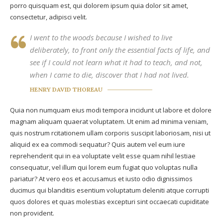
porro quisquam est, qui dolorem ipsum quia dolor sit amet,
consectetur, adipisci velit.
I went to the woods because I wished to live
deliberately, to front only the essential facts of life, and
see if I could not learn what it had to teach, and not,
when I came to die, discover that I had not lived.
HENRY DAVID THOREAU
Quia non numquam eius modi tempora incidunt ut labore et dolore
magnam aliquam quaerat voluptatem. Ut enim ad minima veniam,
quis nostrum rcitationem ullam corporis suscipit laboriosam, nisi ut
aliquid ex ea commodi sequatur? Quis autem vel eum iure
reprehenderit qui in ea voluptate velit esse quam nihil lestiae
consequatur, vel illum qui lorem eum fugiat quo voluptas nulla
pariatur? At vero eos et accusamus et iusto odio dignissimos
ducimus qui blanditiis esentium voluptatum deleniti atque corrupti
quos dolores et quas molestias excepturi sint occaecati cupiditate
non provident.