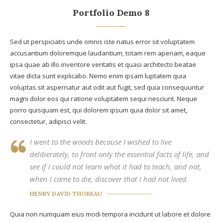
Portfolio Demo 8
Sed ut perspiciatis unde omnis iste natus error sit voluptatem
accusantium doloremque laudantium, totam rem aperiam, eaque
ipsa quae ab illo inventore veritatis et quasi architecto beatae
vitae dicta sunt explicabo. Nemo enim ipsam luptatem quia
voluptas sit aspernatur aut odit aut fugit, sed quia consequuntur
magni dolor eos qui ratione voluptatem sequi nesciunt. Neque
porro quisquam est, qui dolorem ipsum quia dolor sit amet,
consectetur, adipisci velit.
I went to the woods because I wished to live
deliberately, to front only the essential facts of life, and
see if I could not learn what it had to teach, and not,
when I came to die, discover that I had not lived.
HENRY DAVID THOREAU
Quia non numquam eius modi tempora incidunt ut labore et dolore