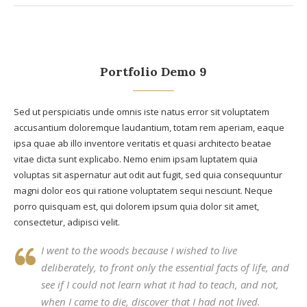
Portfolio Demo 9
Sed ut perspiciatis unde omnis iste natus error sit voluptatem
accusantium doloremque laudantium, totam rem aperiam, eaque
ipsa quae ab illo inventore veritatis et quasi architecto beatae
vitae dicta sunt explicabo. Nemo enim ipsam luptatem quia
voluptas sit aspernatur aut odit aut fugit, sed quia consequuntur
magni dolor eos qui ratione voluptatem sequi nesciunt. Neque
porro quisquam est, qui dolorem ipsum quia dolor sit amet,
consectetur, adipisci velit.
I went to the woods because I wished to live
deliberately, to front only the essential facts of life, and
see if I could not learn what it had to teach, and not,
when I came to die, discover that I had not lived.