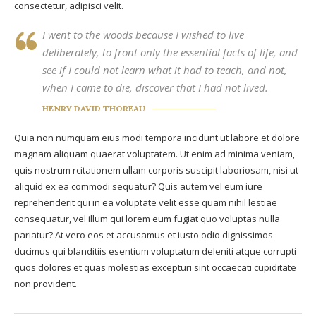
consectetur, adipisci velit.
I went to the woods because I wished to live
deliberately, to front only the essential facts of life, and
see if I could not learn what it had to teach, and not,
when I came to die, discover that I had not lived.
HENRY DAVID THOREAU
Quia non numquam eius modi tempora incidunt ut labore et dolore
magnam aliquam quaerat voluptatem. Ut enim ad minima veniam,
quis nostrum rcitationem ullam corporis suscipit laboriosam, nisi ut
aliquid ex ea commodi sequatur? Quis autem vel eum iure
reprehenderit qui in ea voluptate velit esse quam nihil lestiae
consequatur, vel illum qui lorem eum fugiat quo voluptas nulla
pariatur? At vero eos et accusamus et iusto odio dignissimos
ducimus qui blanditiis esentium voluptatum deleniti atque corrupti
quos dolores et quas molestias excepturi sint occaecati cupiditate
non provident.