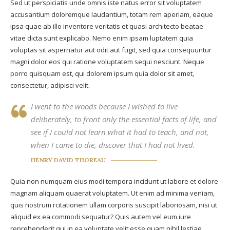
Sed ut perspiciatis unde omnis iste natus error sit voluptatem
accusantium doloremque laudantium, totam rem aperiam, eaque
ipsa quae ab illo inventore veritatis et quasi architecto beatae
vitae dicta sunt explicabo. Nemo enim ipsam luptatem quia
voluptas sit aspernatur aut odit aut fugit, sed quia consequuntur
magni dolor eos qui ratione voluptatem sequi nesciunt. Neque
porro quisquam est, qui dolorem ipsum quia dolor sit amet,
consectetur, adipisci velit.
I went to the woods because I wished to live
deliberately, to front only the essential facts of life, and
see if I could not learn what it had to teach, and not,
when I came to die, discover that I had not lived.
HENRY DAVID THOREAU
Quia non numquam eius modi tempora incidunt ut labore et dolore
magnam aliquam quaerat voluptatem. Ut enim ad minima veniam,
quis nostrum rcitationem ullam corporis suscipit laboriosam, nisi ut
aliquid ex ea commodi sequatur? Quis autem vel eum iure
reprehenderit qui in ea voluptate velit esse quam nihil lestiae