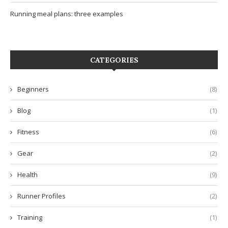
Running meal plans: three examples
CATEGORIES
Beginners
(8)
Blog
(1)
Fitness
(6)
Gear
(2)
Health
(9)
Runner Profiles
(2)
Training
(1)