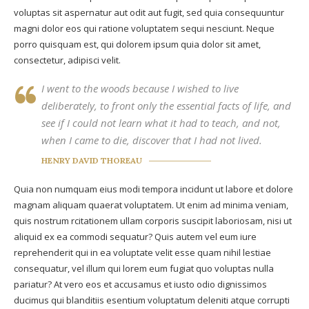
voluptas sit aspernatur aut odit aut fugit, sed quia consequuntur
magni dolor eos qui ratione voluptatem sequi nesciunt. Neque
porro quisquam est, qui dolorem ipsum quia dolor sit amet,
consectetur, adipisci velit.
I went to the woods because I wished to live
deliberately, to front only the essential facts of life, and
see if I could not learn what it had to teach, and not,
when I came to die, discover that I had not lived.
HENRY DAVID THOREAU
Quia non numquam eius modi tempora incidunt ut labore et dolore
magnam aliquam quaerat voluptatem. Ut enim ad minima veniam,
quis nostrum rcitationem ullam corporis suscipit laboriosam, nisi ut
aliquid ex ea commodi sequatur? Quis autem vel eum iure
reprehenderit qui in ea voluptate velit esse quam nihil lestiae
consequatur, vel illum qui lorem eum fugiat quo voluptas nulla
pariatur? At vero eos et accusamus et iusto odio dignissimos
ducimus qui blanditiis esentium voluptatum deleniti atque corrupti