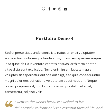
Portfolio Demo 4
Sed ut perspiciatis unde omnis iste natus error sit voluptatem
accusantium doloremque laudantium, totam rem aperiam, eaque
ipsa quae ab illo inventore veritatis et quasi architecto beatae
vitae dicta sunt explicabo. Nemo enim ipsam luptatem quia
voluptas sit aspernatur aut odit aut fugit, sed quia consequuntur
magni dolor eos qui ratione voluptatem sequi nesciunt. Neque
porro quisquam est, qui dolorem ipsum quia dolor sit amet,
consectetur, adipisci velit.
I went to the woods because I wished to live
deliberately, to front only the essential facts of life, and