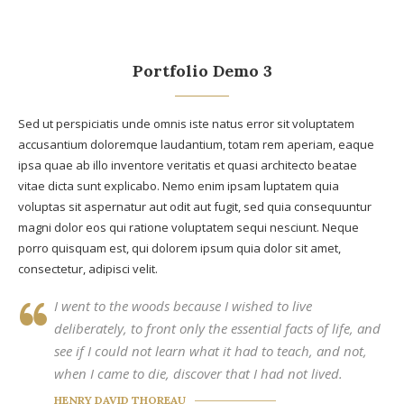
Portfolio Demo 3
Sed ut perspiciatis unde omnis iste natus error sit voluptatem
accusantium doloremque laudantium, totam rem aperiam, eaque
ipsa quae ab illo inventore veritatis et quasi architecto beatae
vitae dicta sunt explicabo. Nemo enim ipsam luptatem quia
voluptas sit aspernatur aut odit aut fugit, sed quia consequuntur
magni dolor eos qui ratione voluptatem sequi nesciunt. Neque
porro quisquam est, qui dolorem ipsum quia dolor sit amet,
consectetur, adipisci velit.
I went to the woods because I wished to live
deliberately, to front only the essential facts of life, and
see if I could not learn what it had to teach, and not,
when I came to die, discover that I had not lived.
HENRY DAVID THOREAU