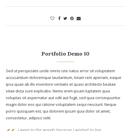
Portfolio Demo 10
Sed ut perspiciatis unde omnis iste natus error sit voluptatem
accusantium doloremque laudantium, totam rem aperiam, eaque
ipsa quae ab illo inventore veritatis et quasi architecto beatae
vitae dicta sunt explicabo. Nemo enim ipsam luptatem quia
voluptas sit aspernatur aut odit aut fugit, sed quia consequuntur
magni dolor eos qui ratione voluptatem sequi nesciunt. Neque
porro quisquam est, qui dolorem ipsum quia dolor sit amet,
consectetur, adipisci velit.
I went to the woods because I wished to live